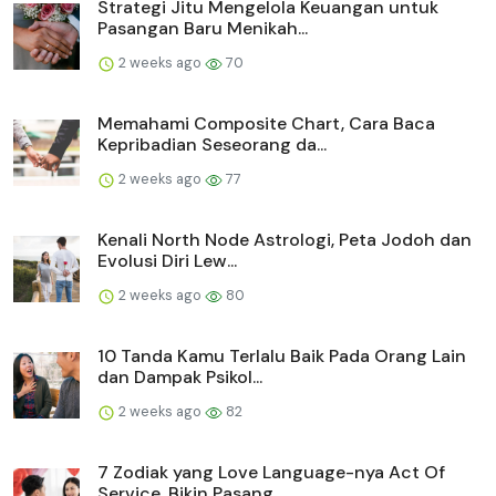
Strategi Jitu Mengelola Keuangan untuk
Pasangan Baru Menikah...
2 weeks ago
70
Memahami Composite Chart, Cara Baca
Kepribadian Seseorang da...
2 weeks ago
77
Kenali North Node Astrologi, Peta Jodoh dan
Evolusi Diri Lew...
2 weeks ago
80
10 Tanda Kamu Terlalu Baik Pada Orang Lain
dan Dampak Psikol...
2 weeks ago
82
7 Zodiak yang Love Language-nya Act Of
Service, Bikin Pasang...