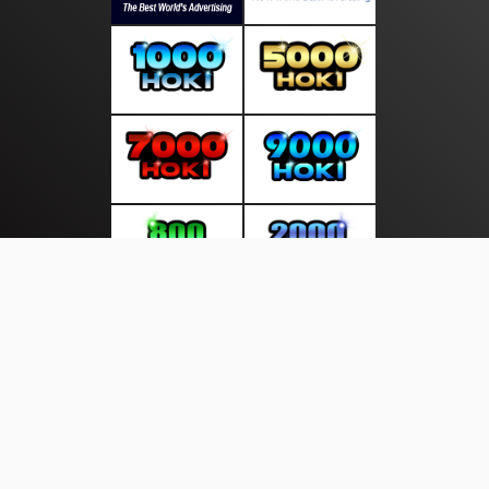
About Us
·
Contact Us
·
Terms & Conditions
·