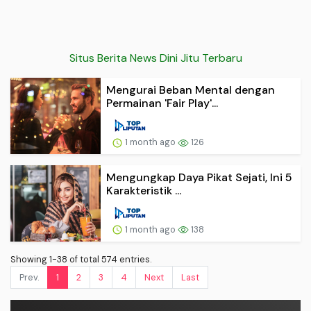
Situs Berita News Dini Jitu Terbaru
Mengurai Beban Mental dengan
Permainan 'Fair Play'...
1 month ago
126
Mengungkap Daya Pikat Sejati, Ini 5
Karakteristik ...
1 month ago
138
Showing 1-38 of total 574 entries.
Prev.
1
2
3
4
Next
Last