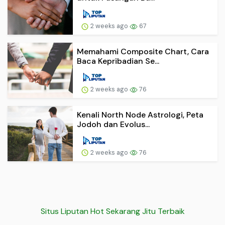
2 weeks ago
67
Memahami Composite Chart, Cara
Baca Kepribadian Se...
2 weeks ago
76
Kenali North Node Astrologi, Peta
Jodoh dan Evolus...
2 weeks ago
76
Situs Liputan Hot Sekarang Jitu Terbaik