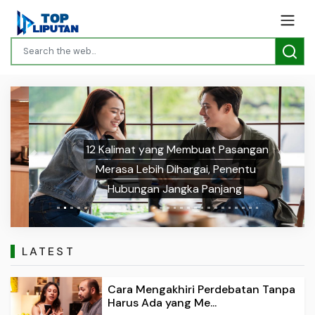
12 Kalimat yang Membuat Pasangan
Previous
Next
Merasa Lebih Dihargai, Penentu
Hubungan Jangka Panjang
LATEST
Cara Mengakhiri Perdebatan Tanpa
Harus Ada yang Me...