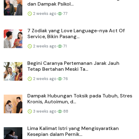
dan Dampak Psikol...
2 weeks ago
77
7 Zodiak yang Love Language-nya Act Of
Service, Bikin Pasang...
2 weeks ago
71
Begini Caranya Pertemanan Jarak Jauh
Tetap Bertahan Meski Ta...
2 weeks ago
76
Dampak Hubungan Toksik pada Tubuh, Stres
Kronis, Autoimun, d...
3 weeks ago
88
Lima Kalimat Istri yang Mengisyaratkan
Kesepian dalam Pernik...