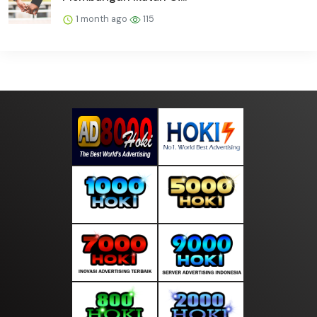
1 month ago
115