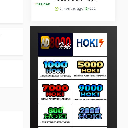
3 months ago
232
.