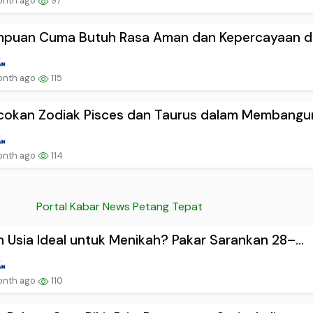
onth ago
97
mpuan Cuma Butuh Rasa Aman dan Kepercayaan dal
onth ago
115
cokan Zodiak Pisces dan Taurus dalam Membangun
onth ago
114
Portal Kabar News Petang Tepat
 Usia Ideal untuk Menikah? Pakar Sarankan 28–...
onth ago
110