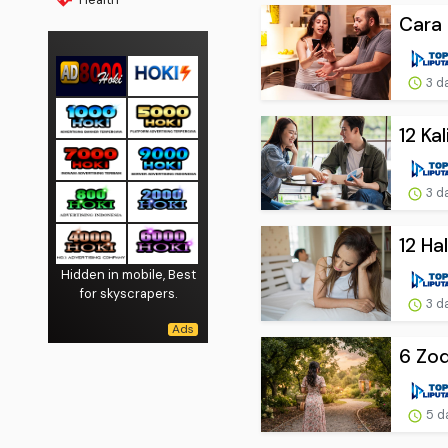
Cara 
3 d
12 Ka
3 d
12 Ha
Hidden in mobile, Best
for skyscrapers.
3 d
6 Zod
5 d