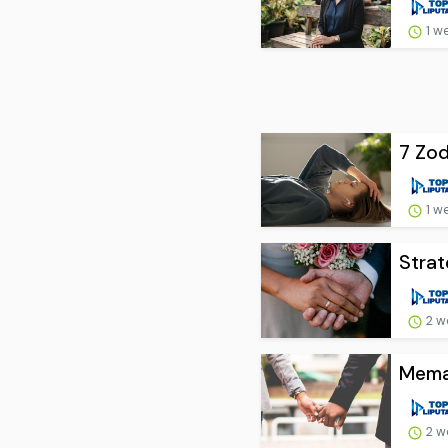
1 w
7 Zod
1 w
Strat
2 w
Memah
2 w