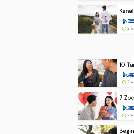
Kenal
2 w
10 Ta
2 w
7 Zod
2 w
Begin