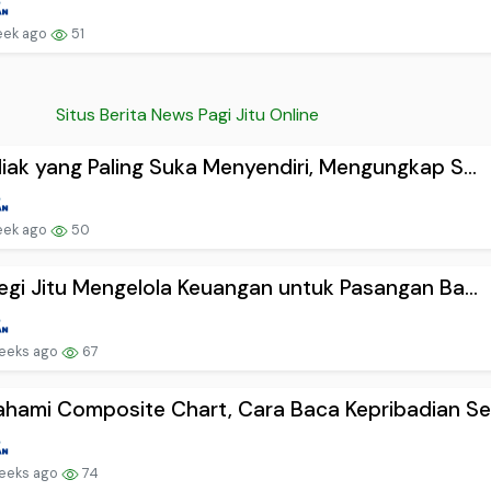
eek ago
51
Situs Berita News Pagi Jitu Online
iak yang Paling Suka Menyendiri, Mengungkap S...
eek ago
50
egi Jitu Mengelola Keuangan untuk Pasangan Ba...
eeks ago
67
ami Composite Chart, Cara Baca Kepribadian Se.
eeks ago
74