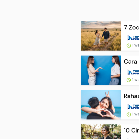
7 Zod
1 w
Cara 
1 w
Rahas
1 w
10 Ci