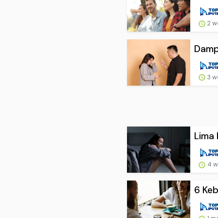
2 w
Dampa
3 w
Lima 
4 w
6 Keb