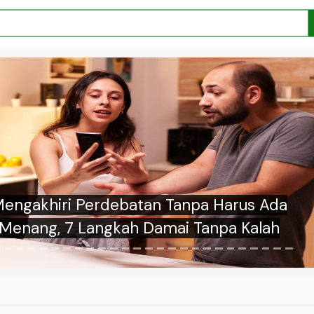
alimat yang Membuat Pasangan Merasa
h Dihargai, Penentu Hubungan Jangka
Panjang