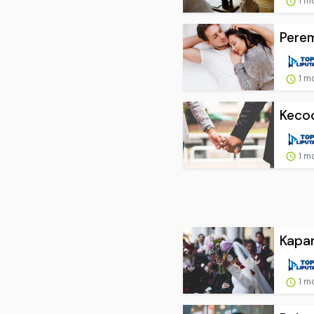
1 m
Pere
1 m
Keco
1 m
Kapan
1 m