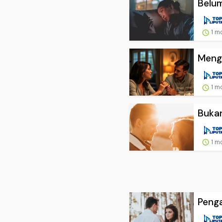
Belum
1 m
Menga
1 m
Bukan
1 m
Penga