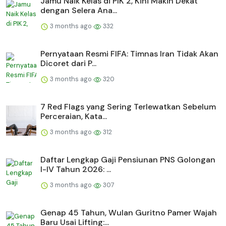
Jamu Naik Kelas di PIK 2, Kini Makin Dekat
dengan Selera Ana...
3 months ago
332
Pernyataan Resmi FIFA: Timnas Iran Tidak Akan
Dicoret dari P...
3 months ago
320
7 Red Flags yang Sering Terlewatkan Sebelum
Perceraian, Kata...
3 months ago
312
Daftar Lengkap Gaji Pensiunan PNS Golongan
I-IV Tahun 2026: ...
3 months ago
307
Genap 45 Tahun, Wulan Guritno Pamer Wajah
Baru Usai Lifting:...