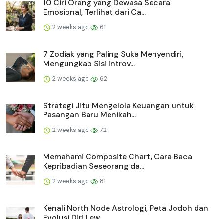
10 Ciri Orang yang Dewasa Secara
Emosional, Terlihat dari Ca...
2 weeks ago
61
7 Zodiak yang Paling Suka Menyendiri,
Mengungkap Sisi Introv...
2 weeks ago
62
Strategi Jitu Mengelola Keuangan untuk
Pasangan Baru Menikah...
2 weeks ago
72
Memahami Composite Chart, Cara Baca
Kepribadian Seseorang da...
2 weeks ago
81
Kenali North Node Astrologi, Peta Jodoh dan
Evolusi Diri Lew...