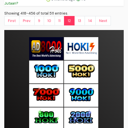
Showing 418-456 of total 511 entries.
First
Prev.
9
10
11
12
13
14
Next