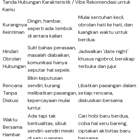
Tanda Hubungan Karakteristik / Vibe Rekomendasi untuk
Kamu
Mulai sentuhan kecil,
Dingin, hambar,
Kurangnya
obrolan hati ke hati, dan
seperti ada tembok
Keintiman
luangkan waktu untuk
di antara kalian.
berdua.
Sulit bahas perasaan,
Hindari
Jadwalkan 'date night'
masalah diabaikan,
Obrolan
khusus ngobrol, bersikap
komunikasi hanya
Hubungan
terbuka dan jujur.
seputar hal sepele.
Bikin keputusan
Rencana
sendiri, kurang
Libatkan pasangan dalam
Tanpa
melibatkan pasangan,
setiap rencana,
Diskusi
kepercayaan mulai
diskusikan bersama.
luntur.
Ada tapi tak
Cari hobi baru berdua,
Waktu
berkualitas, sibuk
coba hal seru bareng,
Bersama
sendiri-sendiri meski
ciptakan aktivitas baru
Hambar
di satu ruangan.
bersama.