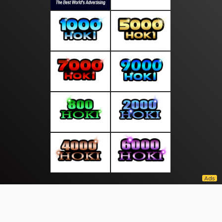
About Us
·
Contact Us
·
Terms & Conditions
·