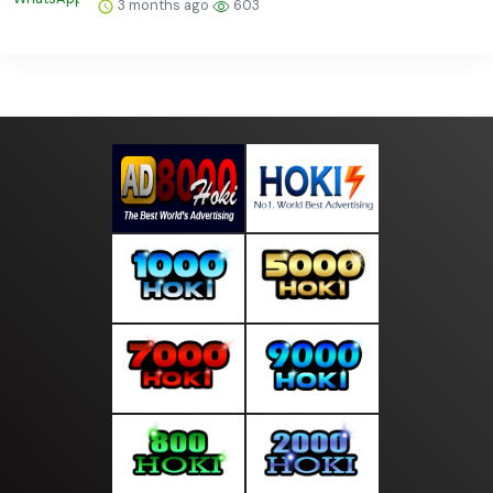
3 months ago
603