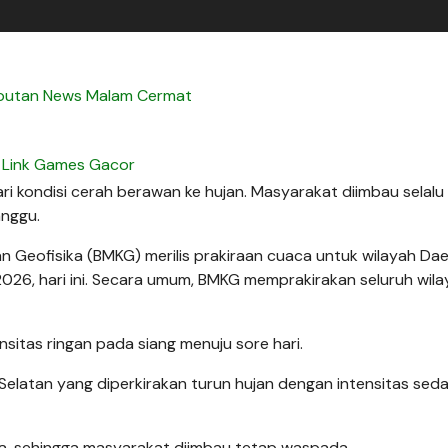
iputan News Malam Cermat
Link Games Gacor
i kondisi cerah berawan ke hujan. Masyarakat diimbau selalu
anggu.
an Geofisika (BMKG) merilis prakiraan cuaca untuk wilayah Da
 2026, hari ini. Secara umum, BMKG memprakirakan seluruh wil
ensitas ringan pada siang menuju sore hari.
Selatan yang diperkirakan turun hujan dengan intensitas sed
ba, sehingga masyarakat diimbau tetap waspada.