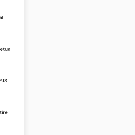
al
Ketua
PJS
tire