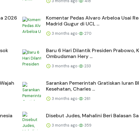
3 months ago
418
ia 2026
Komentar Pedas Alvaro Arbeloa Usai Re
Madrid Gugur di UCL ...
3 months ago
270
osok
Baru 6 Hari Dilantik Presiden Prabowo, 
Ombudsman Hery ...
3 months ago
233
 Wajah
Sarankan Pemerintah Gratiskan Iuran B
Kesehatan, Charles ...
3 months ago
261
onesia
Disebut Judes, Mahalini Beri Balasan Sa
3 months ago
359