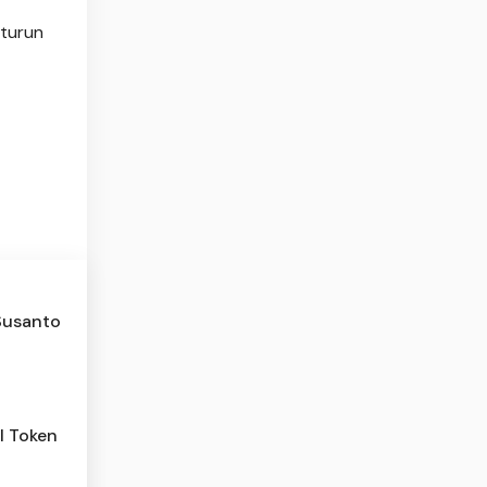
 turun
Susanto
l Token