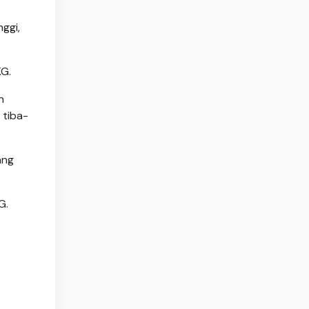
ggi,
KG.
n
 tiba-
ang
G.