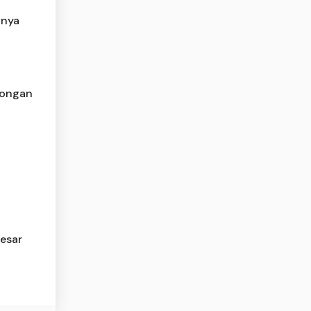
anya
longan
Besar