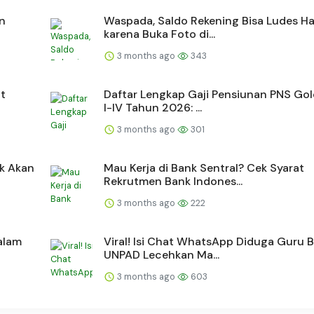
an
Waspada, Saldo Rekening Bisa Ludes H
karena Buka Foto di...
3 months ago
343
at
Daftar Lengkap Gaji Pensiunan PNS Go
I-IV Tahun 2026: ...
3 months ago
301
ak Akan
Mau Kerja di Bank Sentral? Cek Syarat
Rekrutmen Bank Indones...
3 months ago
222
alam
Viral! Isi Chat WhatsApp Diduga Guru 
UNPAD Lecehkan Ma...
3 months ago
603