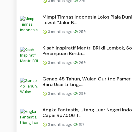
3 months ago
279
Mimpi Timnas Indonesia Lolos Piala Dun
Lewat “Jalur B...
3 months ago
259
Kisah Inspiratif Mantri BRI di Lombok, S
Perempuan Berda...
3 months ago
269
Genap 45 Tahun, Wulan Guritno Pamer
Baru Usai Lifting:...
3 months ago
299
Angka Fantastis, Utang Luar Negeri Ind
Capai Rp7.506 T...
3 months ago
187