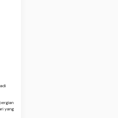
adi
pergian
ari yang