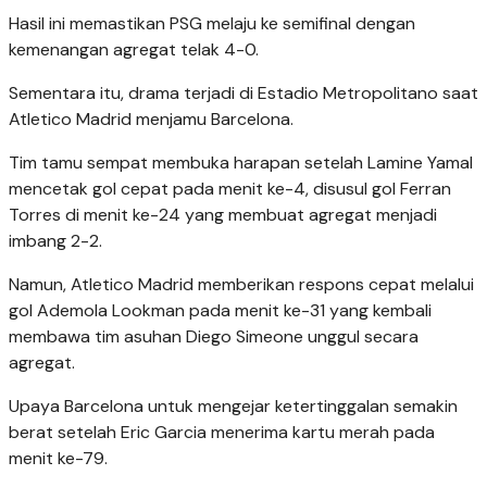
Hasil ini memastikan PSG melaju ke semifinal dengan
kemenangan agregat telak 4-0.
Sementara itu, drama terjadi di Estadio Metropolitano saat
Atletico Madrid menjamu Barcelona.
Tim tamu sempat membuka harapan setelah Lamine Yamal
mencetak gol cepat pada menit ke-4, disusul gol Ferran
Torres di menit ke-24 yang membuat agregat menjadi
imbang 2-2.
Namun, Atletico Madrid memberikan respons cepat melalui
gol Ademola Lookman pada menit ke-31 yang kembali
membawa tim asuhan Diego Simeone unggul secara
agregat.
Upaya Barcelona untuk mengejar ketertinggalan semakin
berat setelah Eric Garcia menerima kartu merah pada
menit ke-79.