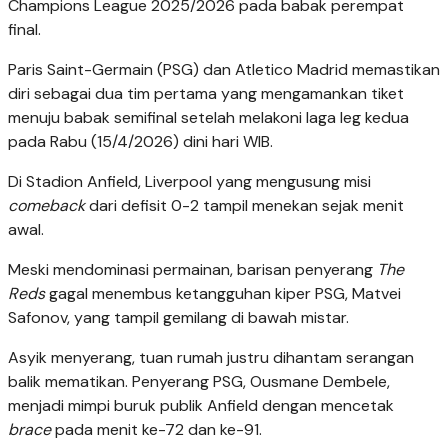
Champions League 2025/2026 pada babak perempat
final.
Paris Saint-Germain (PSG) dan Atletico Madrid memastikan
diri sebagai dua tim pertama yang mengamankan tiket
menuju babak semifinal setelah melakoni laga leg kedua
pada Rabu (15/4/2026) dini hari WIB.
Di Stadion Anfield, Liverpool yang mengusung misi
comeback
dari defisit 0-2 tampil menekan sejak menit
awal.
Meski mendominasi permainan, barisan penyerang
The
Reds
gagal menembus ketangguhan kiper PSG, Matvei
Safonov, yang tampil gemilang di bawah mistar.
Asyik menyerang, tuan rumah justru dihantam serangan
balik mematikan. Penyerang PSG, Ousmane Dembele,
menjadi mimpi buruk publik Anfield dengan mencetak
brace
pada menit ke-72 dan ke-91.