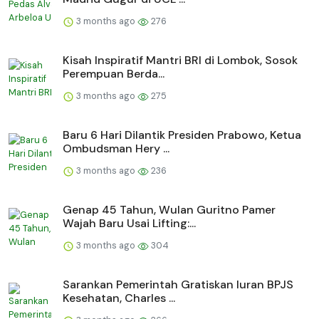
3 months ago
276
Kisah Inspiratif Mantri BRI di Lombok, Sosok
Perempuan Berda...
3 months ago
275
Baru 6 Hari Dilantik Presiden Prabowo, Ketua
Ombudsman Hery ...
3 months ago
236
Genap 45 Tahun, Wulan Guritno Pamer
Wajah Baru Usai Lifting:...
3 months ago
304
Sarankan Pemerintah Gratiskan Iuran BPJS
Kesehatan, Charles ...