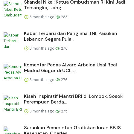
Skandal Nikel: Ketua Ombudsman RI Kini Jadi
Tersangka, Uang ...
3 months ago
283
Kabar Terbaru dari Panglima TNI: Pasukan
Lebanon Segera Pula...
3 months ago
276
Komentar Pedas Alvaro Arbeloa Usai Real
Madrid Gugur di UCL ...
3 months ago
276
Kisah Inspiratif Mantri BRI di Lombok, Sosok
Perempuan Berda...
3 months ago
275
Sarankan Pemerintah Gratiskan Iuran BPJS
Kesehatan, Charles ...