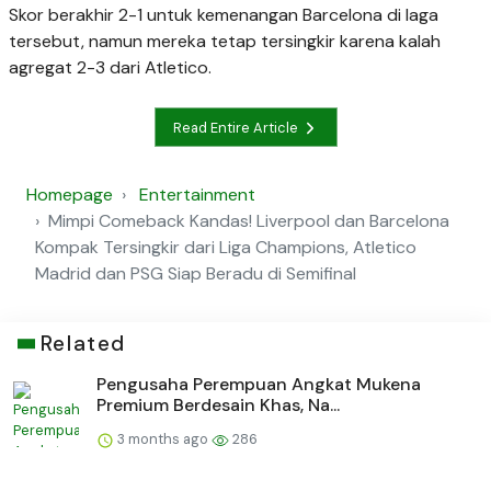
Skor berakhir 2-1 untuk kemenangan Barcelona di laga
tersebut, namun mereka tetap tersingkir karena kalah
agregat 2-3 dari Atletico.
Read Entire Article
Homepage
Entertainment
Mimpi Comeback Kandas! Liverpool dan Barcelona
Kompak Tersingkir dari Liga Champions, Atletico
Madrid dan PSG Siap Beradu di Semifinal
Related
Pengusaha Perempuan Angkat Mukena
Premium Berdesain Khas, Na...
3 months ago
286