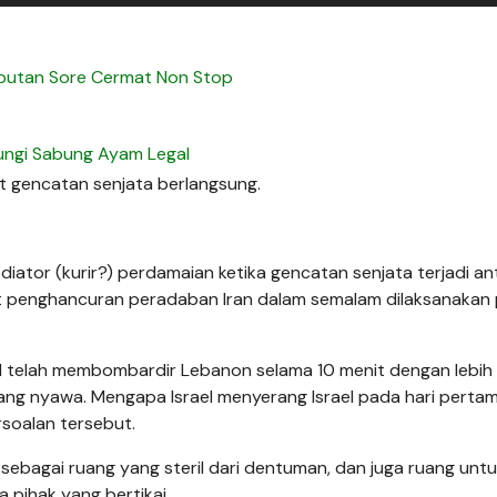
putan Sore Cermat Non Stop
ungi Sabung Ayam Legal
at gencatan senjata berlangsung.
iator (kurir?) perdamaian ketika gencatan senjata terjadi an
at penghancuran peradaban Iran dalam semalam dilaksanakan
el telah membombardir Lebanon selama 10 menit dengan lebih 
gang nyawa. Mengapa Israel menyerang Israel pada hari perta
rsoalan tersebut.
f, sebagai ruang yang steril dari dentuman, dan juga ruang unt
pihak yang bertikai.