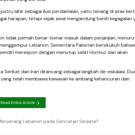
stru lahir sebagai ilusi perdamaian, yaitu tenang di atas kert
agai harapan, tetapi sejak awal mengandung benih kegagalan 
on tidak pernah benar-benar masuk dalam perjanjian, menurut
ael menggempur Lebanon. Sementara Pakistan bersikukuh bahw
n sendiri merespon dengan menutup selat Hormuz dan akan
a Serikat dan Iran dirancang sebagai langkah de-eskalasi. Du
n yang telah membawa kawasan ke ambang kehancuran dan
Read Entire Article
Menyerang Lebanon pada Gencatan Senjata?