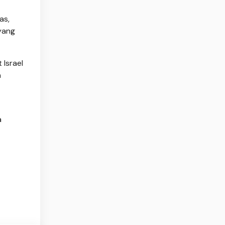
as,
yang
 Israel
a
a