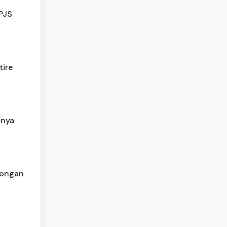
PJS
tire
anya
longan