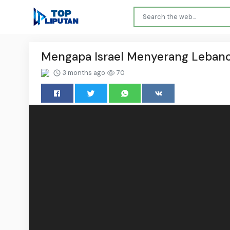
Mengapa Israel Menyerang Lebano
3 months ago
70