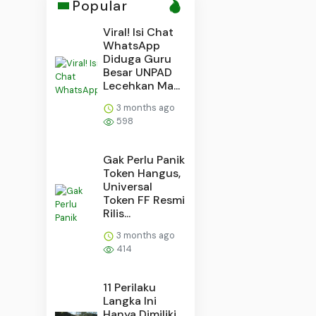
Popular
Viral! Isi Chat
WhatsApp
Diduga Guru
Besar UNPAD
Lecehkan Ma...
3 months ago
598
Gak Perlu Panik
Token Hangus,
Universal
Token FF Resmi
Rilis...
3 months ago
414
11 Perilaku
Langka Ini
Hanya Dimiliki