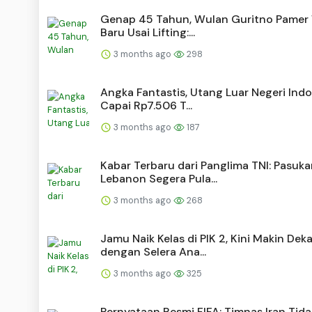
Genap 45 Tahun, Wulan Guritno Pamer
Baru Usai Lifting:...
3 months ago
298
Angka Fantastis, Utang Luar Negeri Ind
Capai Rp7.506 T...
3 months ago
187
Kabar Terbaru dari Panglima TNI: Pasuk
Lebanon Segera Pula...
3 months ago
268
Jamu Naik Kelas di PIK 2, Kini Makin Dek
dengan Selera Ana...
3 months ago
325
Pernyataan Resmi FIFA: Timnas Iran Tid