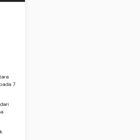
tara
 pada 7
dari
ma
uk