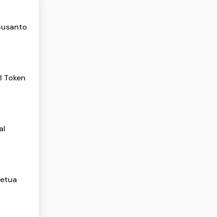
Susanto
l Token
al
Ketua