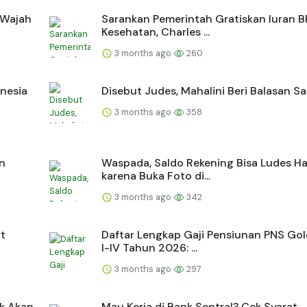
 Wajah
Sarankan Pemerintah Gratiskan Iuran B
Kesehatan, Charles ...
3 months ago
260
onesia
Disebut Judes, Mahalini Beri Balasan Sa
3 months ago
358
an
Waspada, Saldo Rekening Bisa Ludes H
karena Buka Foto di...
3 months ago
342
at
Daftar Lengkap Gaji Pensiunan PNS Go
I-IV Tahun 2026: ...
3 months ago
297
ak Akan
Mau Kerja di Bank Sentral? Cek Syarat