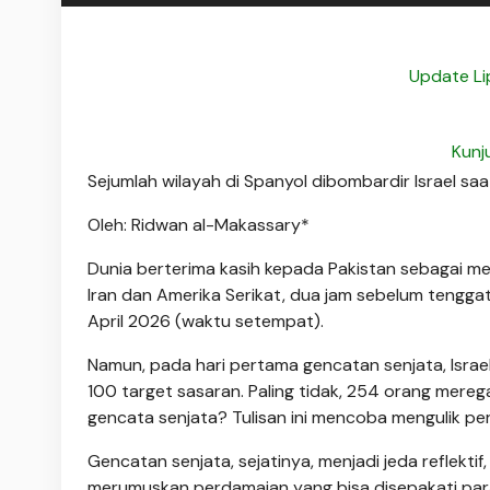
Update Li
Kunj
Sejumlah wilayah di Spanyol dibombardir Israel sa
Oleh: Ridwan al-Makassary*
Dunia berterima kasih kepada Pakistan sebagai med
Iran dan Amerika Serikat, dua jam sebelum tengg
April 2026 (waktu setempat).
Namun, pada hari pertama gencatan senjata, Isra
100 target sasaran. Paling tidak, 254 orang mere
gencata senjata? Tulisan ini mencoba mengulik pe
Gencatan senjata, sejatinya, menjadi jeda reflekti
merumuskan perdamaian yang bisa disepakati para 