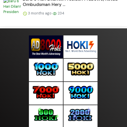
Ombudsman Hery ...
3 months ago
234