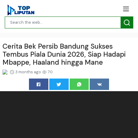
Cerita Bek Persib Bandung Sukses
Tembus Piala Dunia 2026, Siap Hadapi
Mbappe, Haaland hingga Mane
3 months ago
70