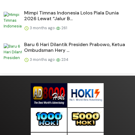
Mimpi Timnas Indonesia Lolos Piala Dunia
2026 Lewat “Jalur B...
3 months ago
261
Baru 6 Hari Dilantik Presiden Prabowo, Ketua
Ombudsman Hery ...
3 months ago
234