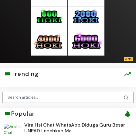
Trending
Popular
Viral! Isi Chat WhatsApp Diduga Guru Besar
UNPAD Lecehkan Ma...