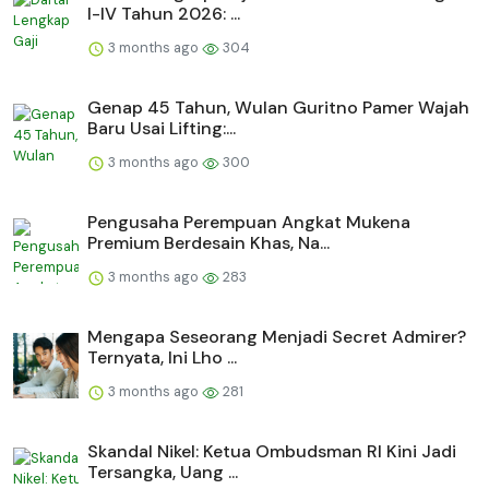
I-IV Tahun 2026: ...
3 months ago
304
Genap 45 Tahun, Wulan Guritno Pamer Wajah
Baru Usai Lifting:...
3 months ago
300
Pengusaha Perempuan Angkat Mukena
Premium Berdesain Khas, Na...
3 months ago
283
Mengapa Seseorang Menjadi Secret Admirer?
Ternyata, Ini Lho ...
3 months ago
281
Skandal Nikel: Ketua Ombudsman RI Kini Jadi
Tersangka, Uang ...