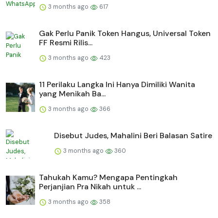
3 months ago
617
Gak Perlu Panik Token Hangus, Universal Token
FF Resmi Rilis...
3 months ago
423
11 Perilaku Langka Ini Hanya Dimiliki Wanita
yang Menikah Ba...
3 months ago
366
Disebut Judes, Mahalini Beri Balasan Satire
3 months ago
360
Tahukah Kamu? Mengapa Pentingkah
Perjanjian Pra Nikah untuk ...
3 months ago
358