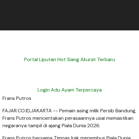
Portal Liputan Hot Siang Akurat Terbaru
Login Adu Ayam Terpercaya
Frans Putros
FAJAR.CO.ID,JAKARTA -- Pemain asing milik Persib Bandung,
Frans Putros menceritakan perasaannya usai memastikan
negaranya tampil di ajang Piala Dunia 2026.
Frans Putros bersama Timnas Irak menembus Piala Dunia