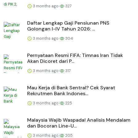
3 months ago
327
Daftar Lengkap Gaji Pensiunan PNS
Golongan I-IV Tahun 2026: ...
3 months ago
304
Pernyataan Resmi FIFA: Timnas Iran Tidak
Akan Dicoret dari P...
3 months ago
317
Mau Kerja di Bank Sentral? Cek Syarat
Rekrutmen Bank Indones...
3 months ago
225
Malaysia Wajib Waspada! Analisis Mendalam
dan Bocoran Line-U...
3 months ago
205