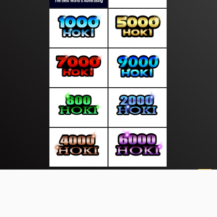
About Us
·
Contact Us
·
Terms & Conditions
·