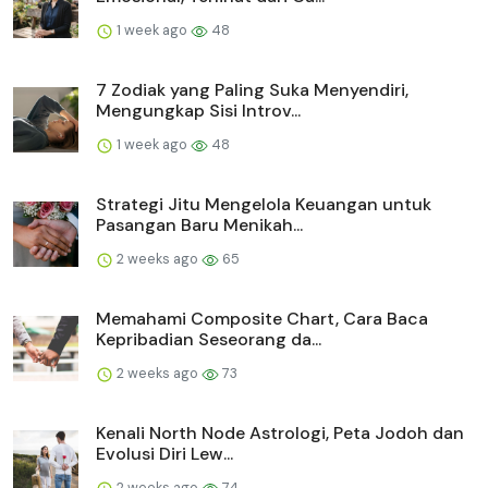
1 week ago
48
7 Zodiak yang Paling Suka Menyendiri,
Mengungkap Sisi Introv...
1 week ago
48
Strategi Jitu Mengelola Keuangan untuk
Pasangan Baru Menikah...
2 weeks ago
65
Memahami Composite Chart, Cara Baca
Kepribadian Seseorang da...
2 weeks ago
73
Kenali North Node Astrologi, Peta Jodoh dan
Evolusi Diri Lew...
2 weeks ago
74